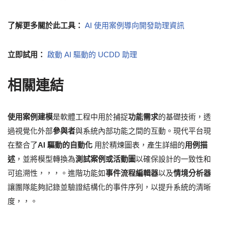
了解更多關於此工具：
AI 使用案例導向開發助理資訊
立即試用：
啟動 AI 驅動的 UCDD 助理
相關連結
使用案例建模
是軟體工程中用於捕捉
功能需求
的基礎技術，透
過視覺化外部
參與者
與系統內部功能之間的互動。現代平台現
在整合了
AI 驅動的自動化
用於精煉圖表，產生詳細的
用例描
述
，並將模型轉換為
測試案例或活動圖
以確保設計的一致性和
可追溯性，，，。進階功能如
事件流程編輯器
以及
情境分析器
讓團隊能夠記錄並驗證結構化的事件序列，以提升系統的清晰
度，，。