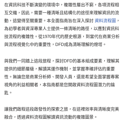
在資訊科技不斷演變的環境中，複雜性層出不窮，各項流程相
互交織，因此，需要一種清晰且結構化的途徑來理解資訊的流
動，這變得至關重要。本全面指南旨在深入探討
資料流程圖
，
為初學者與資深專業人士提供一條清晰的路徑，以應對資訊科
技流程的複雜性。從1970年代的歷史根源，到當代在商業分析
與流程視覺化中的重要性，DFD成為清晰理解的燈塔。
與我們一同踏上這段旅程，探討DFD的基本組成要素，理解其
提供的細節層級，解讀其運作機制，並掌握準確評估的重要
性。無論您是商業分析師、開發人員，還是希望全面掌握專案
視角的利益相關者，本指南都是您開啟資料流程圖潛力的鑰
匙。
讓我們啟程這段啟發性的探索之旅，在這裡效率與清晰度完美
融合，透過資料流程圖解讀資訊流動的複雜圖景。