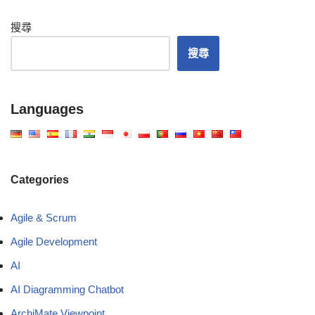
搜尋
搜尋
Languages
Categories
Agile & Scrum
Agile Development
AI
AI Diagramming Chatbot
ArchiMate Viewpoint