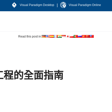
|
Visual Paradigm Desktop
Visual Paradigm Online
Read this post in:
工程的全面指南