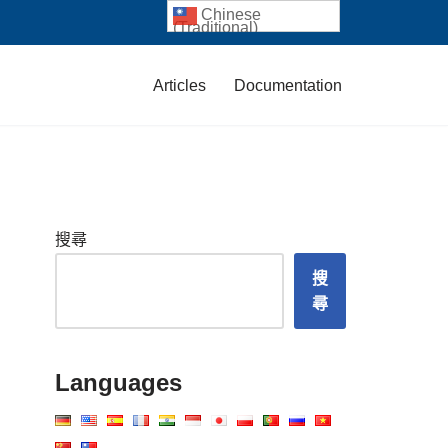
Chinese
(Traditional)
Articles
Documentation
搜尋
搜
尋
Languages