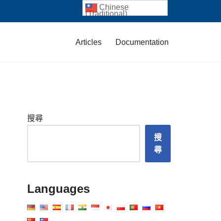
Chinese
(Traditional)
Articles
Documentation
搜尋
搜
尋
Languages