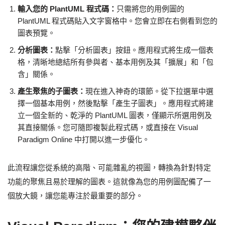
輸入您的 PlantUML 程式碼：
只需將您的用例圖的
PlantUML 程式碼貼入文字窗格中。您會立即在右側看到您的
圖表預覽。
分析圖表：
點擊「分析圖表」按鈕。應用程式將生成一個表
格，清晰地總結所有參與者、基本用例及其「擴展」和「包
含」關係。
產生聚焦的子圖表：
現在進入神奇的環節。從下拉選單中選
擇一個基本用例，然後點擊「產生子圖表」。應用程式將建
立一個全新的、乾淨的 PlantUML 圖表，僅顯示所選用例及
其直接關係。您可隨即複製此程式碼，或直接在 Visual
Paradigm Online 中打開以進一步優化。
此流程讓您從系統的高階、可能雜亂的視圖，轉換為針對特定
功能的聚焦且易於理解的圖表。這就像為您的用例圖配備了一
個放大鏡，讓您能專注於最重要的部分。