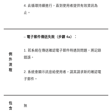
4. 此循環持續進行，直到使用者提供有效資訊為
止。
–
電子郵件傳送失敗（步驟 4a）：
1. 若系統在傳送確認電子郵件時遇到問題，將記錄
例
錯誤。
外
流
程
2. 系統會顯示訊息給使用者，請其請求新的確認電
子郵件。
包
無
含