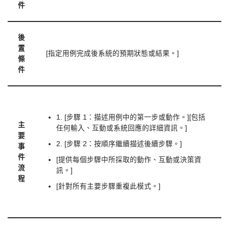
件
後
置
[指定用例完成後系統的預期狀態或結果。]
條
件
1. [步驟 1：描述用例中的第一步或動作。][包括
主
任何輸入、互動或系統回應的詳細資訊。]
要
2. [步驟 2：按順序繼續描述後續步驟。]
事
件
[提供每個步驟中所採取的動作、互動或決策資
流
訊。]
程
[針對所有主要步驟重複此模式。]