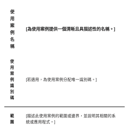
使
用
案
[為使用案例提供一個清晰且具描述性的名稱。]
例
名
稱
使
用
案
例
[若適用，為使用案例分配唯一識別碼。]
識
別
碼
範
[描述此使用案例的範圍或邊界，並說明其相關的系
圍
統或應用程式。]