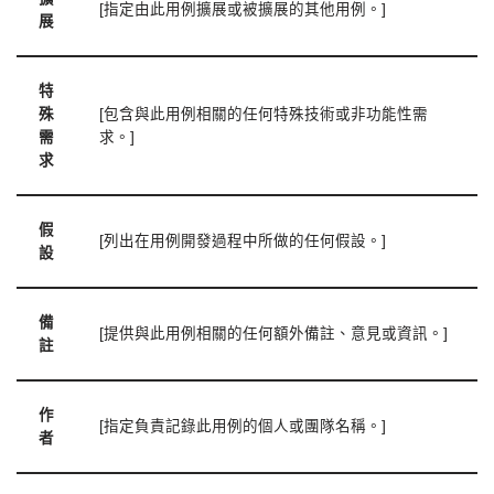
[指定由此用例擴展或被擴展的其他用例。]
展
特
殊
[包含與此用例相關的任何特殊技術或非功能性需
需
求。]
求
假
[列出在用例開發過程中所做的任何假設。]
設
備
[提供與此用例相關的任何額外備註、意見或資訊。]
註
作
[指定負責記錄此用例的個人或團隊名稱。]
者