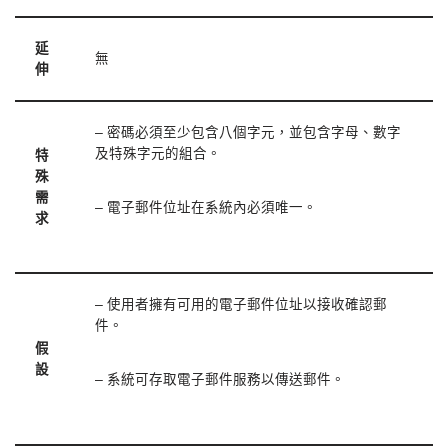
延
無
伸
– 密碼必須至少包含八個字元，並包含字母、數字
及特殊字元的組合。
特
殊
需
– 電子郵件位址在系統內必須唯一。
求
– 使用者擁有可用的電子郵件位址以接收確認郵
件。
假
設
– 系統可存取電子郵件服務以傳送郵件。