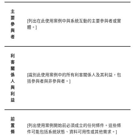
主
要
[列出在此使用案例中與系統互動的主要參與者或實
參
體。]
與
者
利
害
關
係
[識別此使用案例中的所有利害關係人及其利益，包
人
括參與者與非參與者。]
與
利
益
前
置
[列出使用案例開始前必須成立的任何條件。這些條
條
件可能包括系統狀態、資料可用性或其他需求。]