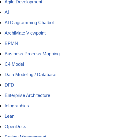
Agile Development
AI
AI Diagramming Chatbot
ArchiMate Viewpoint
BPMN
Business Process Mapping
C4 Model
Data Modeling / Database
DFD
Enterprise Architecture
Infographics
Lean
OpenDocs
Project Management