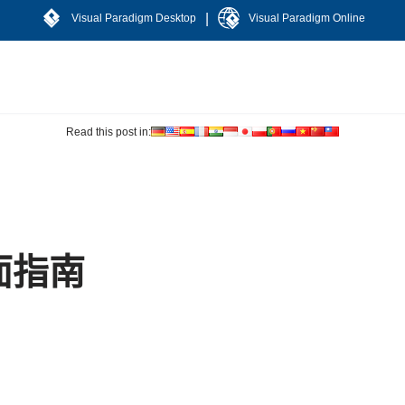
|
Visual Paradigm Desktop
Visual Paradigm Online
Read this post in:
面指南