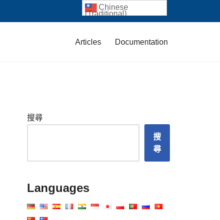
Chinese
(Traditional)
Articles
Documentation
搜尋
搜
尋
Languages