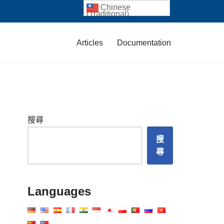
Chinese
(Traditional)
Articles
Documentation
搜尋
搜
尋
Languages