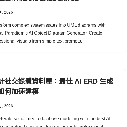
月, 2026
sform complex system states into UML diagrams with
al Paradigm’s AI Object Diagram Generator. Create
essional visuals from simple text prompts.
計社交媒體資料庫：最佳 AI ERD 生成
如何加速建模
月, 2026
lerate social media database modeling with the best AI
generator. Transform descriptions into professional