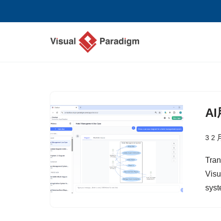
Skip
to
content
A
3 2 
Tran
Visu
syst