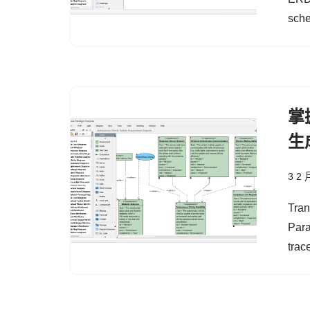
sche
掌
生
3 2 
Tran
Para
trac