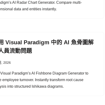
digm’s AI Radar Chart Generator. Compare multi-
nsional data and entities instantly.
 Visual Paradigm 中的 AI 魚骨圖解
人員流動問題
月, 2026
Visual Paradigm’s AI Fishbone Diagram Generator to
e employee turnover. Instantly transform root cause
ysis into structured Ishikawa diagrams.