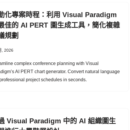
動化專案時程：利用 Visual Paradigm
最佳的 AI PERT 圖生成工具，簡化複雜
議規劃
月, 2026
amline complex conference planning with Visual
digm’s AI PERT chart generator. Convert natural language
 professional project schedules in seconds.
 Visual Paradigm 中的 AI 組織圖生