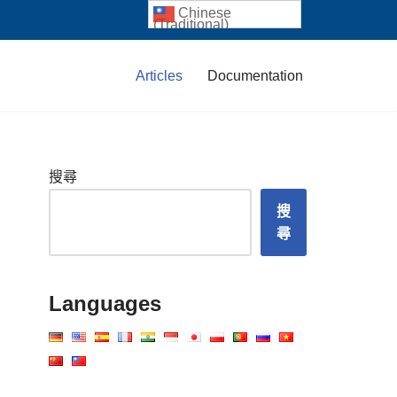
Chinese
(Traditional)
Articles
Documentation
搜尋
搜
尋
Languages