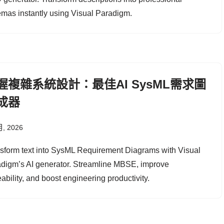
mas instantly using Visual Paradigm.
握複雜系統設計：最佳AI SysML需求圖
成器
月, 2026
sform text into SysML Requirement Diagrams with Visual
digm’s AI generator. Streamline MBSE, improve
eability, and boost engineering productivity.