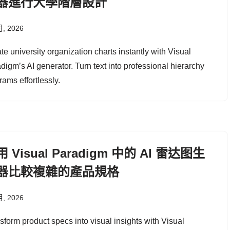
器進行大學階層設計
月, 2026
te university organization charts instantly with Visual
digm’s AI generator. Turn text into professional hierarchy
rams effortlessly.
 Visual Paradigm 中的 AI 雷达图生
器比較複雜的產品規格
月, 2026
sform product specs into visual insights with Visual