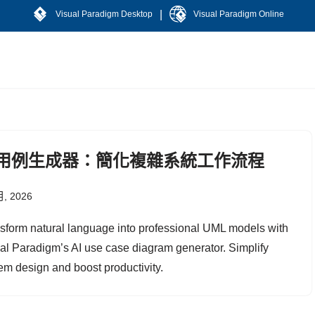
|
Visual Paradigm Desktop
Visual Paradigm Online
I用例生成器：簡化複雜系統工作流程
月, 2026
sform natural language into professional UML models with
al Paradigm’s AI use case diagram generator. Simplify
em design and boost productivity.