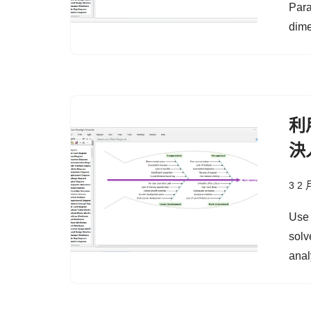
Para
dime
利用
決
3 2 
Use 
solv
anal