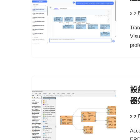
3 2 
Tran
Visu
prof
設
器
3 2 
Acce
ERD 