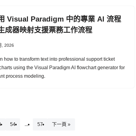
 Visual Paradigm 中的專業 AI 流程
生成器映射支援票務工作流程
月, 2026
n how to transform text into professional support ticket
charts using the Visual Paradigm AI flowchart generator for
ant process modeling.
3
54
...
57
下一頁 »