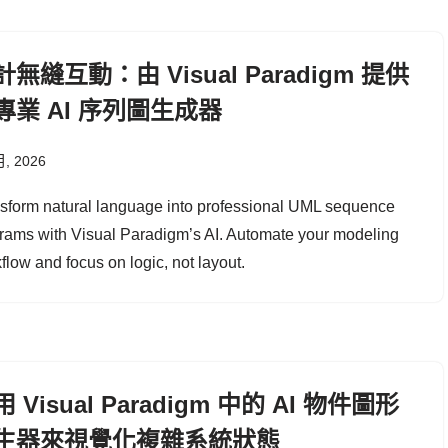
計無縫互動：由 Visual Paradigm 提供
專業 AI 序列圖生成器
月, 2026
sform natural language into professional UML sequence
rams with Visual Paradigm’s AI. Automate your modeling
flow and focus on logic, not layout.
 Visual Paradigm 中的 AI 物件圖形
生器來視覺化複雜系統狀態