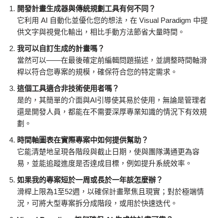
開發計畫生成器與傳統規劃工具有何不同？
它利用 AI 自動化並優化您的想法，在 Visual Paradigm 中提
供文字與視覺化輸出，相比手動方法節省大量時間。
我可以自訂生成的計畫嗎？
當然可以——在最後確定前編輯問題描述，並調整時間軸滑
桿以符合您專案的規模，確保符合您的特定需求。
這個工具適合非技術使用者嗎？
是的，其簡單的介面與AI引導使其易於使用，無論是管理者
還是開發人員，都能在不需要深厚專業知識的情況下有效規
劃。
時間軸圖表在實際專案中如何提供幫助？
它能清楚地呈現各階段與截止日期，使與團隊溝通更為容
易，並能追蹤進度是否達成目標，例如提升系統效率。
如果我的專案短於一周或長於一年該怎麼辦？
滑桿上限為1至52週，以確保計畫聚焦且現實；對於極端情
況，可將大型專案拆分成階段，或用於快速迭代。