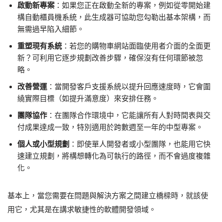
啟動新專案
：如果您正在啟動全新的專案，例如從零開始建
構自動櫃員機系統，此生成器可協助您勾勒出基本架構，而
無需過早陷入細節。
重塑現有系統
：若您的購物車網站面臨使用者介面的全面更
新？可利用它逐步規劃改善步驟，確保沒有任何環節被忽
略。
改善營運
：當開發客戶支援系統以提升回應速度時，它會圍
繞實際目標（如提升滿意度）來安排任務。
團隊協作
：在團隊合作環境中，它能讓所有人對時間表與交
付成果達成一致，特別適用於跨數週至一年的中型專案。
個人或小型規劃
：即使單人開發者或小型團隊，也能用它快
速建立規劃，將構想轉化為可執行的路徑，而不會過度複雜
化。
基本上，當您需要在問題與解決方案之間建立橋樑時，就該使
用它，尤其是在講求敏捷性的軟體開發領域。