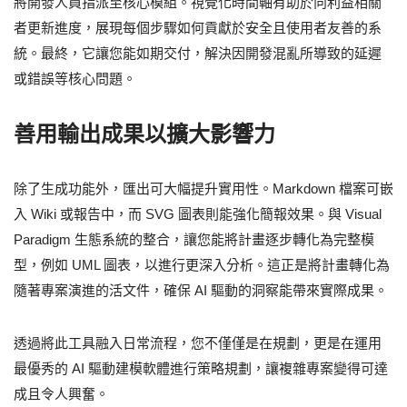
將開發人員指派至核心模組。視覺化時間軸有助於向利益相關
者更新進度，展現每個步驟如何貢獻於安全且使用者友善的系
統。最終，它讓您能如期交付，解決因開發混亂所導致的延遲
或錯誤等核心問題。
善用輸出成果以擴大影響力
除了生成功能外，匯出可大幅提升實用性。Markdown 檔案可嵌
入 Wiki 或報告中，而 SVG 圖表則能強化簡報效果。與 Visual
Paradigm 生態系統的整合，讓您能將計畫逐步轉化為完整模
型，例如 UML 圖表，以進行更深入分析。這正是將計畫轉化為
隨著專案演進的活文件，確保 AI 驅動的洞察能帶來實際成果。
透過將此工具融入日常流程，您不僅僅是在規劃，更是在運用
最優秀的 AI 驅動建模軟體進行策略規劃，讓複雜專案變得可達
成且令人興奮。