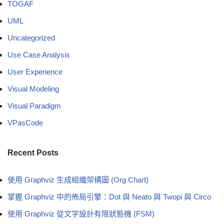
TOGAF
UML
Uncategorized
Use Case Analysis
User Experience
Visual Modeling
Visual Paradigm
VPasCode
Recent Posts
使用 Graphviz 生成組織架構圖 (Org Chart)
掌握 Graphviz 中的佈局引擎：Dot 與 Neato 與 Twopi 與 Circo
使用 Graphviz 從文字設計有限狀態機 (FSM)