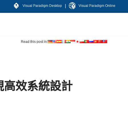
|
Visual Paradigm Desktop
Visual Paradigm Online
Read this post in:
現高效系統設計