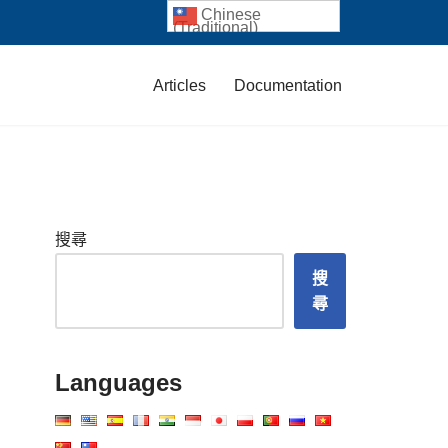
Chinese
(Traditional)
Articles
Documentation
搜尋
搜
尋
Languages